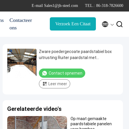
E-mail Sales1@jh-steel.com
TEL.: 86-318-7826600
ns
Contacteer


Verzoek Een Citaat
ons
Zware poedergecoate paardstabiel box
uitrusting Ruiter paardstal met
voedingsvenster
Contact opnemen
Leer meer
Gerelateerde video's
Op maat gemaakte
paardstabiele panelen