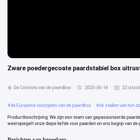
Zware poedergecoate paardstabiel box uitrus
De Comités van de paardbox
2025-06-16
22 uitzi
#
de Europese voorzijden van de paardbox
#
de stallen van het 
Productbeschrijving: We zijn een team van gepassioneerde paarde
weerspiegelt onze diepe liefde voor paarden en ons begrip van de pa
Berichten van bezoekers