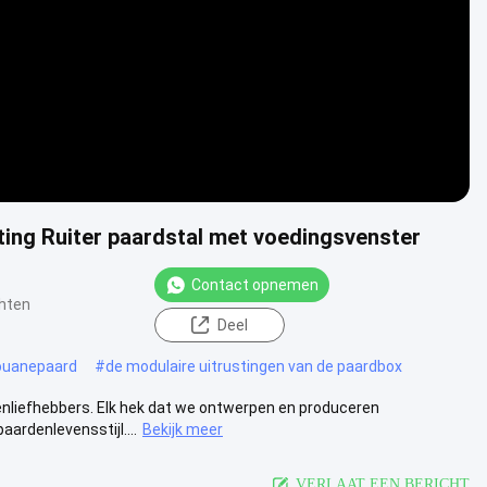
ting Ruiter paardstal met voedingsvenster
Contact opnemen
chten
Deel
douanepaard
#
de modulaire uitrustingen van de paardbox
nliefhebbers. Elk hek dat we ontwerpen en produceren
ardenlevensstijl....
Bekijk meer
VERLAAT EEN BERICHT