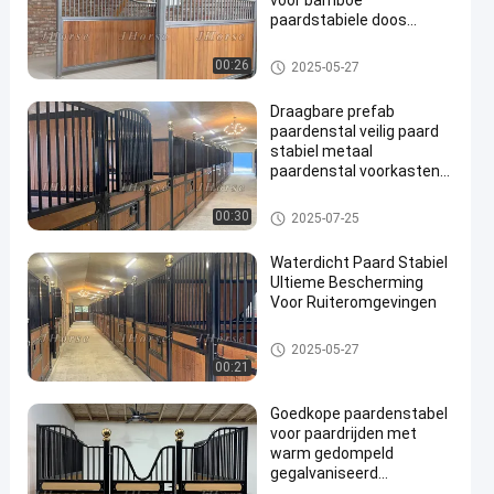
voor bamboe
paardstabiele doos
Geschikt voor vee Op
maat gemaakte
De Comités van de paardbox
00:26
2025-05-27
deurgrootte
Draagbare prefab
paardenstal veilig paard
stabiel metaal
paardenstal voorkasten
met bamboe hout
De Comités van de paardbox
00:30
2025-07-25
Waterdicht Paard Stabiel
Ultieme Bescherming
Voor Ruiteromgevingen
De Comités van de paardbox
2025-05-27
00:21
Goedkope paardenstabel
voor paardrijden met
warm gedompeld
gegalvaniseerd
accessoires