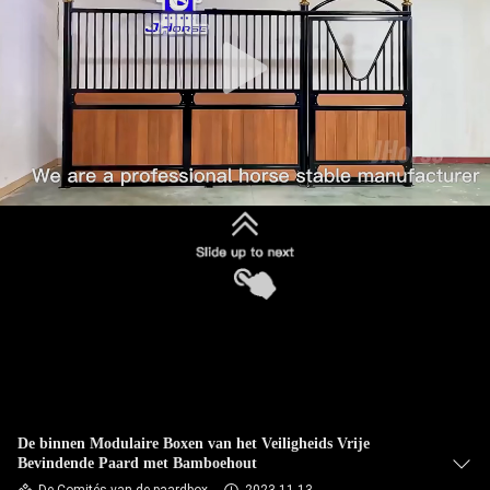
CONTACTEER
ONS
VERZOEK
OM
EEN
CITAAT
SITEMAP
PRIVACYBELEID
De binnen Modulaire Boxen van het Veiligheids Vrije
Bevindende Paard met Bamboehout