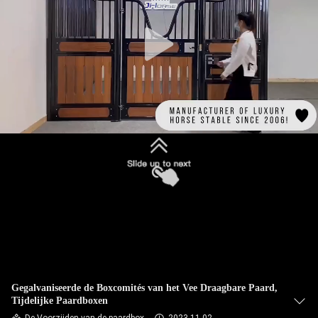
CONTACTEER
ONS
VERZOEK
OM
EEN
CITAAT
SITEMAP
PRIVACYBELEID
Gegalvaniseerde de Boxcomités van het Vee Draagbare Paard,
Tijdelijke Paardboxen