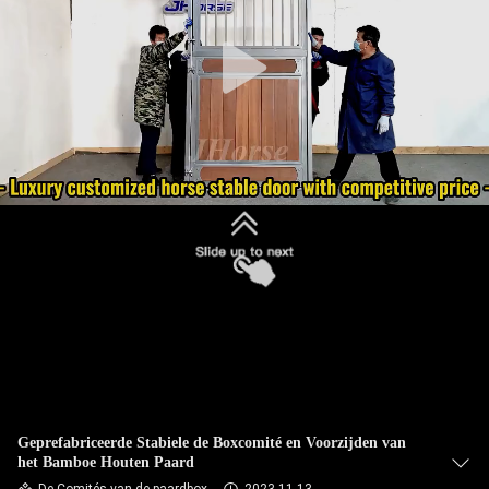
CONTACTEER
ONS
VERZOEK
OM
EEN
CITAAT
SITEMAP
PRIVACYBELEID
Geprefabriceerde Stabiele de Boxcomité en Voorzijden van
het Bamboe Houten Paard