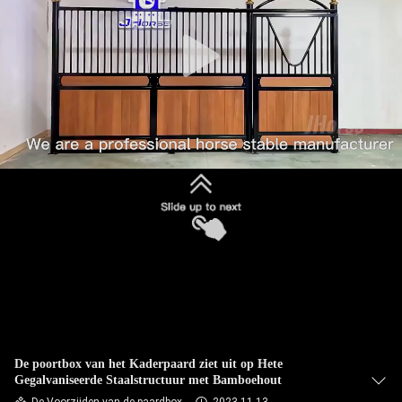
CONTACTEER
ONS
VERZOEK
OM
EEN
CITAAT
SITEMAP
PRIVACYBELEID
De poortbox van het Kaderpaard ziet uit op Hete
Gegalvaniseerde Staalstructuur met Bamboehout