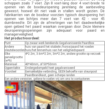
schoppen zoals 7 voet. Zijn 8 voet-lang door 4 voet-brede te
openen van de boxdeuropening jarenlang de aanbeveling
geweest; hoewel dit niet vaak in stallen wordt gezien. De
fabrikanten van de boxdeur voorzien typisch deuropening het
openen van lichtjes meer dan 7 voet van 42 - voor 45
duimbreedte. Dit zijn de afmetingen van het daadwerkelijke
open gebied het paard waarkan overgaan door. Deze kleinere
deuropeningsopeningen zijn adequaat voor paard en
managerveiligheid.
Het productvoordeel:
Punt
Op zwaar werk berekende Gegalvaniseerde Paardbox
Andere
huis van paard het stabiele /horse/paard het voeden
sleutelwoorden
huis/het binnenhuis van het veiligheidspaard
Elke
4*2.2m, 3.6m*2.2m, 3m*2.2m, andere grootte op verzoek
paneelgrootte
(w*h)
Materiaal
40*40mm, of 50*50mm
Oppervlakte
Ondergedompeld heet gegalvaniseerd
Voordeel
Gemakkelijke verbinding, GEEN behoefte van steunpost
Paardbrandkast, geen scherpe randen
Een andere vereisten, gelieve te voelen vrij om ons te contacteren.