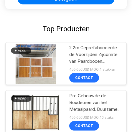
Top Producten
2.2m Geprefabriceerde
de Voorzijden Zijcomité
van Paardboxen
Verdelingenverdelers
450-650USD MOQ:1 stukken
10ft 12ft
CONTACT
Pre Gebouwde de
Boxdeuren van het
Metaalpaard, Duurzame
Ruiter de Boxvoorzijden
450-650USD MOQ:10 stuks
van de Paardschuur
CONTACT