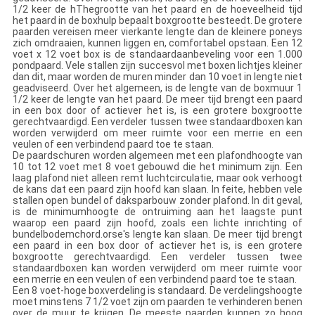
1/2 keer de hThegrootte van het paard en de hoeveelheid tijd
het paard in de boxhulp bepaalt boxgrootte besteedt. De grotere
paarden vereisen meer vierkante lengte dan de kleinere poneys
zich omdraaien, kunnen liggen en, comfortabel opstaan. Een 12
voet x 12 voet box is de standaardaanbeveling voor een 1.000
pondpaard. Vele stallen zijn succesvol met boxen lichtjes kleiner
dan dit, maar worden de muren minder dan 10 voet in lengte niet
geadviseerd. Over het algemeen, is de lengte van de boxmuur 1
1/2 keer de lengte van het paard. De meer tijd brengt een paard
in een box door of actiever het is, is een grotere boxgrootte
gerechtvaardigd. Een verdeler tussen twee standaardboxen kan
worden verwijderd om meer ruimte voor een merrie en een
veulen of een verbindend paard toe te staan.
De paardschuren worden algemeen met een plafondhoogte van
10 tot 12 voet met 8 voet gebouwd die het minimum zijn. Een
laag plafond niet alleen remt luchtcirculatie, maar ook verhoogt
de kans dat een paard zijn hoofd kan slaan. In feite, hebben vele
stallen open bundel of daksparbouw zonder plafond. In dit geval,
is de minimumhoogte de ontruiming aan het laagste punt
waarop een paard zijn hoofd, zoals een lichte inrichting of
bundelbodemchord.orse's lengte kan slaan. De meer tijd brengt
een paard in een box door of actiever het is, is een grotere
boxgrootte gerechtvaardigd. Een verdeler tussen twee
standaardboxen kan worden verwijderd om meer ruimte voor
een merrie en een veulen of een verbindend paard toe te staan.
Een 8 voet-hoge boxverdeling is standaard. De verdelingshoogte
moet minstens 7 1/2 voet zijn om paarden te verhinderen benen
over de muur te krijgen. De meeste paarden kunnen zo hoog