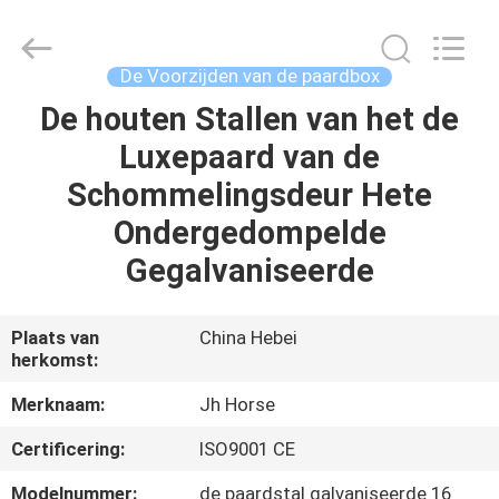
Hebei
donwel
metal
products
co.,
De Voorzijden van de paardbox
ltd..
All
De houten Stallen van het de
HUIS
Rights
Reserved.
Luxepaard van de
PRODUCTEN
Schommelingsdeur Hete
Ondergedompelde
ONGEVEER
Gegalvaniseerde
ONS
Plaats van
China Hebei
herkomst:
FABRIEKSREIS
Merknaam:
Jh Horse
KWALITEITSCONTROLE
Certificering:
ISO9001 CE
Modelnummer:
de paardstal galvaniseerde 16