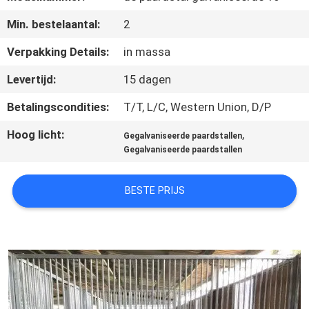
CONTACTEER
Min. bestelaantal:
2
ONS
Verpakking Details:
in massa
VERZOEK
Levertijd:
15 dagen
OM
Betalingscondities:
T/T, L/C, Western Union, D/P
EEN
Hoog licht:
,
Gegalvaniseerde paardstallen
CITAAT
Gegalvaniseerde paardstallen
SITEMAP
BESTE PRIJS
PRIVACYBELEID