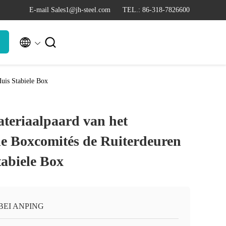
E-mail Sales1@jh-steel.com
TEL.: 86-318-7826600


Huis Stabiele Box
ateriaalpaard van het
e Boxcomités de Ruiterdeuren
tabiele Box
BEI ANPING