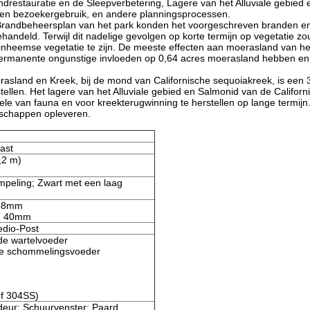
drestauratie en de Sleepverbetering, Lagere van het Alluviale gebied
meen bezoekergebruik, en andere planningsprocessen.
e Brandbeheersplan van het park konden het voorgeschreven branden en
ehandeld. Terwijl dit nadelige gevolgen op korte termijn op vegetatie
 inheemse vegetatie te zijn. De meeste effecten aan moerasland van he
ermanente ongunstige invloeden op 0,64 acres moerasland hebben en z
rasland en Kreek, bij de mond van Californische sequoiakreek, is een
llen. Het lagere van het Alluviale gebied en Salmonid van de Californi
le van fauna en voor kreekterugwinning te herstellen op lange termijn.
nschappen opleveren.
ast
4,2 m)
peling; Zwart met een laag
38mm
mm 40mm
dio-Post
 de wartelvoeder
 de schommelingsvoeder
of 304SS)
deur; Schuurvenster; Paard