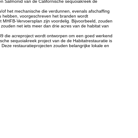
 en Salmonid van de Californische sequoiakreek de
/of het mechanische die verdunnen, evenals afschaffing
 zou hebben, voorgeschreven het branden wordt
t MHFB-Vervoersplan zijn voordelig. Bijvoorbeeld, zouden
ouden net iets meer dan drie acres van de habitat van
 39 die acreproject wordt ontworpen om een goed werkend
sche sequoiakreek project van de de Habitatrestauratie is
 Deze restauratieprojecten zouden belangrijke lokale en