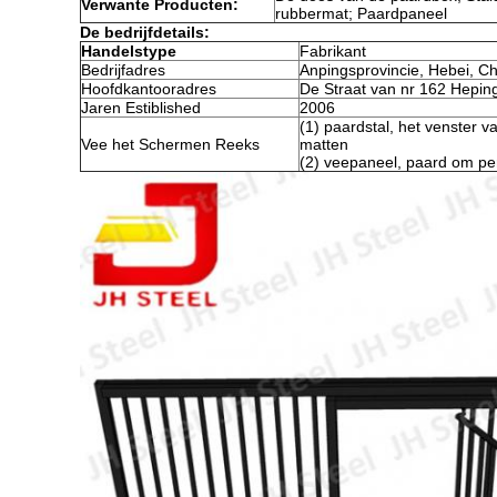
Verwante Producten:
rubbermat; Paardpaneel
De bedrijfdetails:
Handelstype
Fabrikant
Bedrijfadres
Anpingsprovincie, Hebei, C
Hoofdkantooradres
De Straat van nr 162 Heping
Jaren Estiblished
2006
(1) paardstal, het venster 
Vee het Schermen Reeks
matten
(2) veepaneel, paard om pe