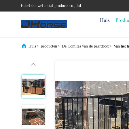
Hebei donwel metal products co., ltd.
Huis
Produ
Huis
>
producten
>
De Comités van de paardbox
>
Van het 