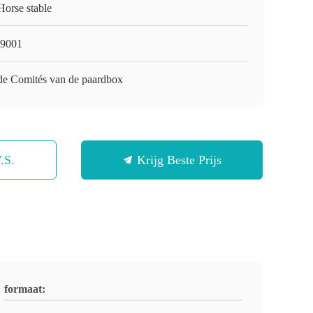
Horse stable
9001
de Comités van de paardbox
.S.
Krijg Beste Prijs
formaat: