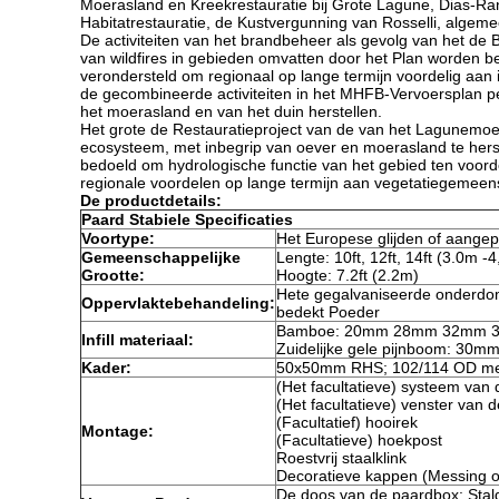
Moerasland en Kreekrestauratie bij Grote Lagune, Dias-Ran
Habitatrestauratie, de Kustvergunning van Rosselli, alge
De activiteiten van het brandbeheer als gevolg van het d
van wildfires in gebieden omvatten door het Plan worden b
verondersteld om regionaal op lange termijn voordelig aan
de gecombineerde activiteiten in het MHFB-Vervoersplan p
het moerasland en van het duin herstellen.
Het grote de Restauratieproject van de van het Lagunemoe
ecosysteem, met inbegrip van oever en moerasland te herste
bedoeld om hydrologische functie van het gebied ten voorde
regionale voordelen op lange termijn aan vegetatiegemee
De productdetails:
Paard Stabiele Specificaties
Voortype:
Het Europese glijden of aangep
Gemeenschappelijke
Lengte: 10ft, 12ft, 14ft (3.0m -
Grootte:
Hoogte: 7.2ft (2.2m)
Hete gegalvaniseerde onderdom
Oppervlaktebehandeling:
bedekt Poeder
Bamboe: 20mm 28mm 32mm 
Infill materiaal:
Zuidelijke gele pijnboom: 30
Kader:
50x50mm RHS; 102/114 OD me
(Het facultatieve) systeem van
(Het facultatieve) venster van
(Facultatief) hooirek
Montage:
(Facultatieve) hoekpost
Roestvrij staalklink
Decoratieve kappen (Messing 
De doos van de paardbox; Stal