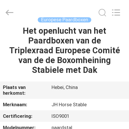
Hebei
donwel
metal
products
co.,
Europese Paardboxen
ltd..
All
Het openlucht van het
HUIS
Rights
Reserved.
Paardboxen van de
PRODUCTEN
Triplexraad Europese Comité
van de de Boxomheining
ONGEVEER
Stabiele met Dak
ONS
Plaats van
Hebei, China
herkomst:
FABRIEKSREIS
Merknaam:
JH Horse Stable
KWALITEITSCONTROLE
Certificering:
ISO9001
Modelnummer:
paardstal