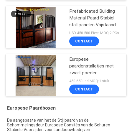
Prefabricated Building
Material Paard Stabiel
stall panelen Vrijstaand
USD 450-580 Piece MOQ:2 PCs
CONTACT
Europese
paardenstalletjes met
zwart poeder
450-650usd MOQ:1 stuk
CONTACT
Europese Paardboxen
De aangepaste van het de Stijlpaard van de
Schommelingsdeur Europese Comités van de Schuren
Stabiele Voorzijden voor Landbouwbedrijven