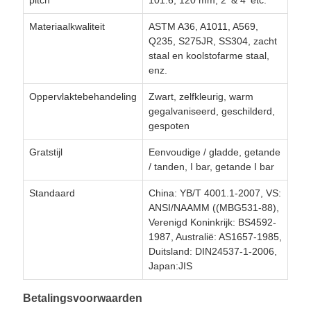
pitch
101.6, 120 mm, 2' & 4' etc.
Materiaalkwaliteit
ASTM A36, A1011, A569,
Q235, S275JR, SS304, zacht
staal en koolstofarme staal,
enz.
Oppervlaktebehandeling
Zwart, zelfkleurig, warm
gegalvaniseerd, geschilderd,
gespoten
Gratstijl
Eenvoudige / gladde, getande
/ tanden, I bar, getande I bar
Standaard
China: YB/T 4001.1-2007, VS:
ANSI/NAAMM ((MBG531-88),
Verenigd Koninkrijk: BS4592-
1987, Australië: AS1657-1985,
Duitsland: DIN24537-1-2006,
Japan:JIS
Betalingsvoorwaarden