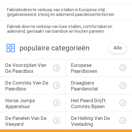
Fabrieksdirecte verkoop van stallen in Europese stijl,
gegalvaniseerd, stevig en ademend paardenoefenterrein
Fabriek directe verkoop van luxe stallen, comfortabel en
ademend, gemaakt van bamboe en houten panelen
populaire categorieën
Alle
De Voorzijden Van 
Europese 
De Paardbox
Paardboxen
De Comités Van De 
Draagbare 
Paardbox
Paardenstal
Horse Jumps 
Het Paard Drijft 
Apparatuur
Comités Bijeen
De Panelen Van De 
De Helling Van De 
Veeyard
Veelading