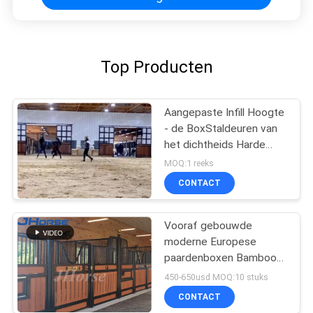
Top Producten
Aangepaste Infill Hoogte
- de BoxStaldeuren van
het dichtheids Harde
Bamboe
MOQ:1 reeks
CONTACT
Vooraf gebouwde
moderne Europese
paardenboxen Bamboo
Infill Optioneel
450-650usd MOQ:10 stuks
CONTACT