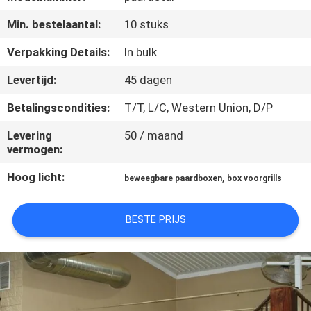
CONTACTEER
Min. bestelaantal:
10 stuks
ONS
Verpakking Details:
In bulk
VERZOEK
Levertijd:
45 dagen
OM
Betalingscondities:
T/T, L/C, Western Union, D/P
EEN
Levering
50 / maand
CITAAT
vermogen:
Hoog licht:
,
beweegbare paardboxen
box voorgrills
SITEMAP
BESTE PRIJS
PRIVACYBELEID