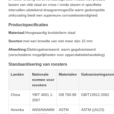
lassen van vlak staal en cross / ronde staven in specifieke
intervallen.uitstekend draagvermogenDe warm gedompelde
zinkcoating biedt een superieure corrosiebestendigheid.
Productspecificaties
Materiaal:
Hoogwaardig koolstofarm staal
Soorten:
met een breedte van niet meer dan 15 mm
Afwerking:
Elektrogalvaniseerd, warm gegalvaniseerd
(verscheidene mogelijkheden voor oppervlaktebehandeling)
Standaardisering van roosters
Landen
Nationale
Materialen
Galvaniseringsno
normen voor
roosters
China
YB/T 4001.1-
GB 700-88
GB/T13912-2002
2007
Amerika
ANSI/NAAMM
ASTM
ASTM ((A123)