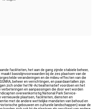
ande faciliteiten, het aan de gang zijnde stabiele beheer,
ef maakt basislijnvoorwaarden bij de zes plaatsen van de
orgestelde veranderingen en de milieu-effecten van die
GGNRA, beheer en verrichtingen, en paardaantallen zijn.
gen zich onder het Nr-Actiealternatief voordoen en het
de verbeteringen en aanpassingen die door wet worden
andicapten overeenkomstig National Park Service-
vernieuwde plaatsen, faciliteiten, diensten en
tentie met de andere wettelijke mandaten van behoud en
an historische gebouwen en culturele landschappen) waar de
konden zich ook bij de plaatsen als resultaat van andere