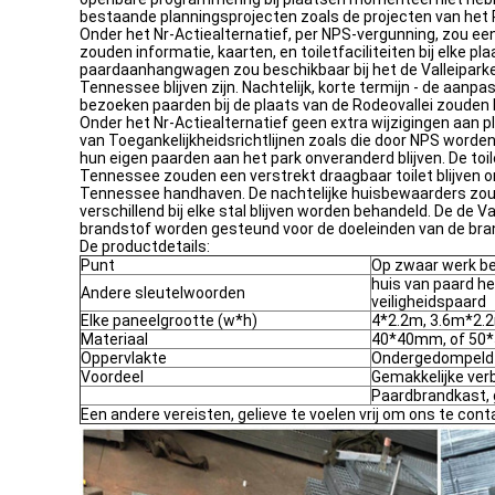
bestaande planningsprojecten zoals de projecten van het P
Onder het Nr-Actiealternatief, per NPS-vergunning, zou ee
zouden informatie, kaarten, en toiletfaciliteiten bij elke pl
paardaanhangwagen zou beschikbaar bij het de Valleiparkee
Tennessee blijven zijn. Nachtelijk, korte termijn - de aan
bezoeken paarden bij de plaats van de Rodeovallei zouden b
Onder het Nr-Actiealternatief geen extra wijzigingen aan p
van Toegankelijkheidsrichtlijnen zoals die door NPS worde
hun eigen paarden aan het park onveranderd blijven. De toil
Tennessee zouden een verstrekt draagbaar toilet blijven 
Tennessee handhaven. De nachtelijke huisbewaarders zoude
verschillend bij elke stal blijven worden behandeld. De de
brandstof worden gesteund voor de doeleinden van de bra
De productdetails:
Punt
Op zwaar werk b
huis van paard he
Andere sleutelwoorden
veiligheidspaard
Elke paneelgrootte (w*h)
4*2.2m, 3.6m*2.2
Materiaal
40*40mm, of 5
Oppervlakte
Ondergedompeld 
Voordeel
Gemakkelijke ver
Paardbrandkast,
Een andere vereisten, gelieve te voelen vrij om ons te cont