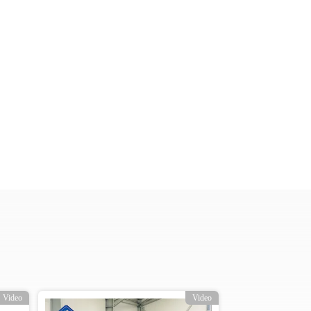
Video
Video