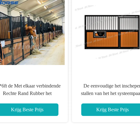
biele,
Makkelijke installatie Tutoriaal
Eenvoudige
oor
Hoge duurzaamheid Draagbaar
Zware p
Paard Stabiel Moderne of
aangepast
Krijg Beste Prijs
Kr