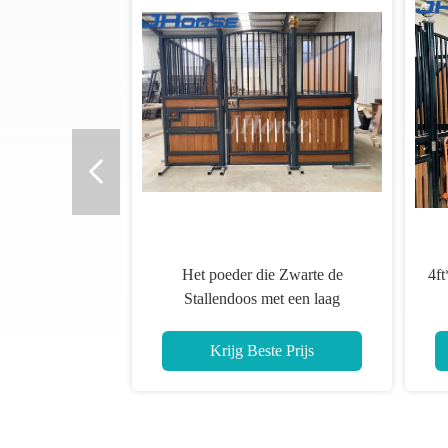
ngepaste paarden
Veilig, solide paard, sta
 en veilig ontwerp
duurzame structuur v
aamheid 20 mm
paardrijden
ic vulmateriaal
este Prijs
Krijg Beste Prijs