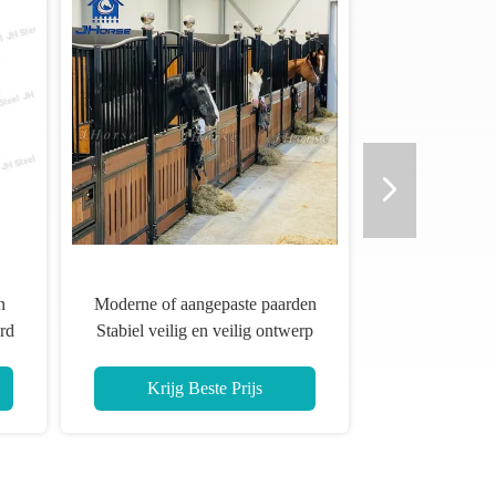
 installatiehandleiding
Laag onderhoud Draagbaar Paard
aardenstal met zware
Stabiel Hoge duurzaamheid
laadcapaciteit
Standaard Voortype Aanpasbaar
ijg Beste Prijs
Krijg Beste Prijs