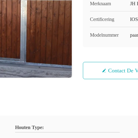
Merknaam
JH 
Certificering
IOS
Modelnummer
paar
Contact De V
Houten Type: