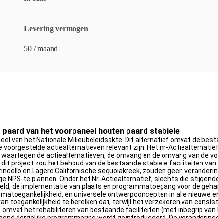
Levering vermogen
50 / maand
 paard van het voorpaneel houten paard stabiele
eel van het Nationale Milieubeleidsakte. Dit alternatief omvat de besta
de voorgestelde actiealternatieven relevant zijn. Het nr-Actiealternati
s waartegen de actiealternatieven, de omvang en de omvang van de vo
it project zou het behoud van de bestaande stabiele faciliteiten van 
incello en Lagere Californische sequoiakreek, zouden geen veranderin
e NPS-te plannen. Onder het Nr-Actiealternatief, slechts die stijgen
orbeeld, de implementatie van plaats en programmatoegang voor de geh
atoegankelijkheid, en universele ontwerpconcepten in alle nieuwe en 
toegankelijkheid te bereiken dat, terwijl het verzekeren van consis
it omvat het rehabiliteren van bestaande faciliteiten (met inbegrip v
nd dergelijke programmering wordt geïntroduceerd. De veranderingen 