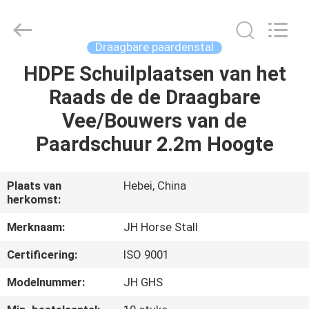
Hebei
donwel
metal
products
co.,
Draagbare paardenstal
ltd..
All
HDPE Schuilplaatsen van het
HUIS
Rights
Reserved.
Raads de de Draagbare
PRODUCTEN
Vee/Bouwers van de
Paardschuur 2.2m Hoogte
ONGEVEER
ONS
Plaats van
Hebei, China
herkomst:
FABRIEKSREIS
Merknaam:
JH Horse Stall
Certificering:
ISO 9001
KWALITEITSCONTROLE
Modelnummer:
JH GHS