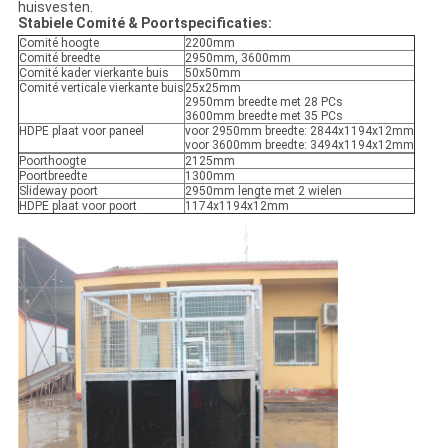
huisvesten.
Stabiele Comité & Poortspecificaties:
Comité hoogte
2200mm
Comité breedte
2950mm, 3600mm
Comité kader vierkante buis
50x50mm
Comité verticale vierkante buis
25x25mm
2950mm breedte met 28 PCs
3600mm breedte met 35 PCs
HDPE plaat voor paneel
voor 2950mm breedte: 2844x1194x12mm
voor 3600mm breedte: 3494x1194x12mm
Poorthoogte
2125mm
Poortbreedte
1300mm
Slideway poort
2950mm lengte met 2 wielen
HDPE plaat voor poort
1174x1194x12mm