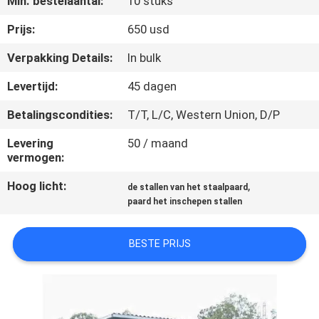
Min. bestelaantal:
10 stuks
CONTACTEER
ONS
Prijs:
650 usd
Verpakking Details:
In bulk
VERZOEK
Levertijd:
45 dagen
OM
Betalingscondities:
T/T, L/C, Western Union, D/P
EEN
Levering
50 / maand
CITAAT
vermogen:
Hoog licht:
,
de stallen van het staalpaard
SITEMAP
paard het inschepen stallen
PRIVACYBELEID
BESTE PRIJS