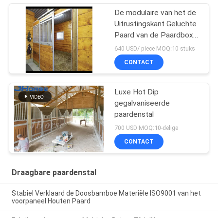
De modulaire van het de
Uitrustingskant Geluchte
Paard van de Paardbox
Stabiele Doos met
640 USD/ piece MOQ:10 stuks
Schuifdeur Met lange
CONTACT
levensuur
Luxe Hot Dip
gegalvaniseerde
paardenstal
700 USD MOQ:10-delige
CONTACT
Draagbare paardenstal
Stabiel Verklaard de Doosbamboe Materiële ISO9001 van het
voorpaneel Houten Paard