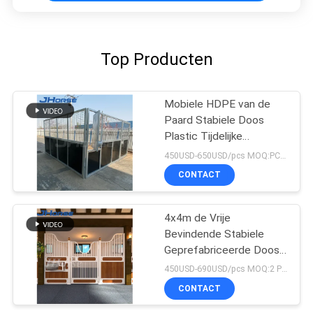
Top Producten
Mobiele HDPE van de
Paard Stabiele Doos
Plastic Tijdelijke
werkkracht Gemakkelijk
450USD-650USD/pcs MOQ:PCs 1
om met Dak te
CONTACT
installeren
4x4m de Vrije
Bevindende Stabiele
Geprefabriceerde Doos
van het Bamboe
450USD-690USD/pcs MOQ:2 PCs
Modulaire Paard
CONTACT