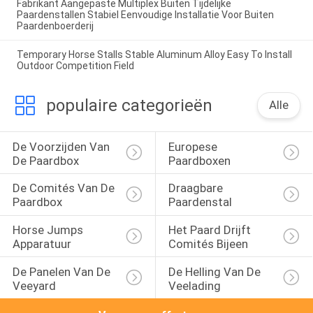
Fabrikant Aangepaste Multiplex Buiten Tijdelijke
Paardenstallen Stabiel Eenvoudige Installatie Voor Buiten
Paardenboerderij
Temporary Horse Stalls Stable Aluminum Alloy Easy To Install
Outdoor Competition Field
populaire categorieën
Alle
De Voorzijden Van 
Europese 
De Paardbox
Paardboxen
De Comités Van De 
Draagbare 
Paardbox
Paardenstal
Horse Jumps 
Het Paard Drijft 
Apparatuur
Comités Bijeen
De Panelen Van De 
De Helling Van De 
Veeyard
Veelading