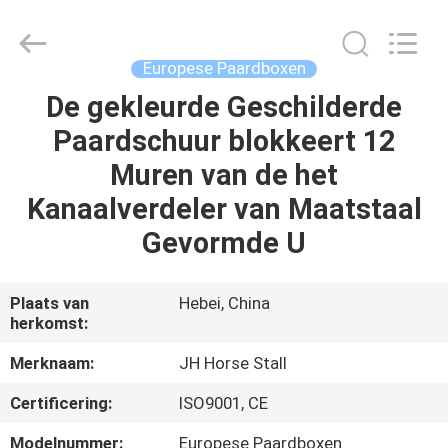
Hebei
donwel
metal
products
co.,
Europese Paardboxen
ltd..
All
De gekleurde Geschilderde
HUIS
Rights
Reserved.
Paardschuur blokkeert 12
PRODUCTEN
Muren van de het
Kanaalverdeler van Maatstaal
ONGEVEER
Gevormde U
ONS
Plaats van
Hebei, China
herkomst:
FABRIEKSREIS
Merknaam:
JH Horse Stall
KWALITEITSCONTROLE
Certificering:
ISO9001, CE
Modelnummer:
Europese Paardboxen