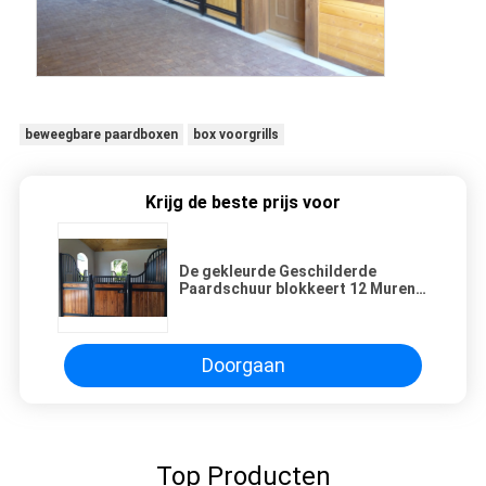
beweegbare paardboxen
box voorgrills
Krijg de beste prijs voor
De gekleurde Geschilderde
Paardschuur blokkeert 12 Muren
van de het Kanaalverdeler van
Maatstaal Gevormde U
Doorgaan
Top Producten