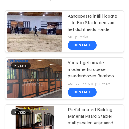
Aangepaste Infill Hoogte
- de BoxStaldeuren van
het dichtheids Harde
Bamboe
MOQ:1 reeks
CONTACT
Vooraf gebouwde
moderne Europese
paardenboxen Bamboo
Infill Optioneel
450-650usd MOQ:10 stuks
CONTACT
Prefabricated Building
Material Paard Stabiel
stall panelen Vrijstaand