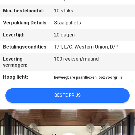
CONTACTEER
Min. bestelaantal:
10 stuks
ONS
Verpakking Details:
Staalpallets
VERZOEK
Levertijd:
20 dagen
OM
Betalingscondities:
T/T, L/C, Western Union, D/P
EEN
Levering
100 reeksen/maand
CITAAT
vermogen:
Hoog licht:
,
beweegbare paardboxen
box voorgrills
SITEMAP
BESTE PRIJS
PRIVACYBELEID