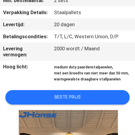
Min. bestelaantal:
2 sets
CONTACTEER
ONS
Verpakking Details:
Staalpallets
Levertijd:
20 dagen
VERZOEK
Betalingscondities:
T/T, L/C, Western Union, D/P
OM
Levering
2000 wordt / Maand
EEN
vermogen:
CITAAT
Hoog licht:
,
medium duty paardenstalpanelen
,
met een breedte van niet meer dan 50 mm
warmgewalste draagbare stallpanelen
SITEMAP
BESTE PRIJS
PRIVACYBELEID