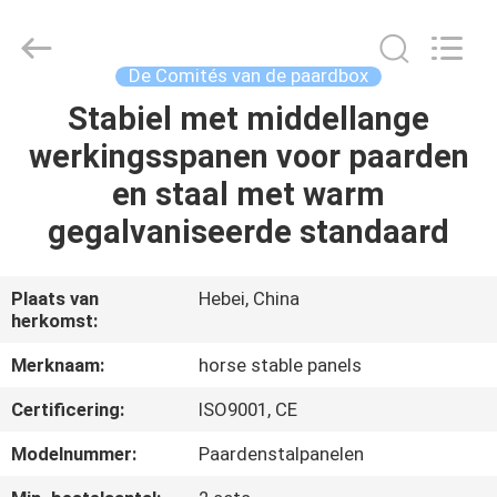
Hebei
donwel
metal
products
co.,
De Comités van de paardbox
ltd..
All
Stabiel met middellange
HUIS
Rights
Reserved.
werkingsspanen voor paarden
PRODUCTEN
en staal met warm
gegalvaniseerde standaard
ONGEVEER
ONS
Plaats van
Hebei, China
herkomst:
FABRIEKSREIS
Merknaam:
horse stable panels
Certificering:
ISO9001, CE
KWALITEITSCONTROLE
Modelnummer:
Paardenstalpanelen