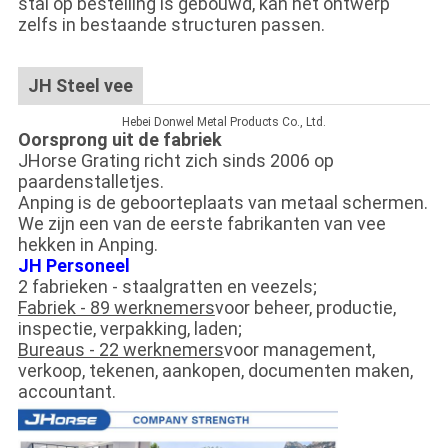
stal op bestelling is gebouwd, kan het ontwerp
zelfs in bestaande structuren passen.
JH Steel vee
Hebei Donwel Metal Products Co., Ltd.
Oorsprong uit de fabriek
JHorse Grating richt zich sinds 2006 op
paardenstalletjes.
Anping is de geboorteplaats van metaal schermen.
We zijn een van de eerste fabrikanten van vee
hekken in Anping.
JH Personeel
2 fabrieken - staalgratten en veezels;
Fabriek - 89 werknemers
voor beheer, productie,
inspectie, verpakking, laden;
Bureaus - 22 werknemers
voor management,
verkoop, tekenen, aankopen, documenten maken,
accountant.