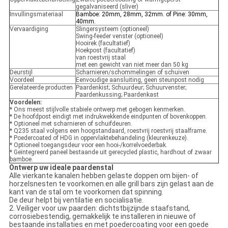
gegalvaniseerd (sliver)
Invullingsmateriaal
Bamboe: 20mm, 28mm, 32mm. of Pine: 30mm,
40mm.
Vervaardiging
Slingersysteem (optioneel)
Swing-feeder venster (optioneel)
Hooirek (facultatief)
Hoekpost (facultatief)
van roestvrij staal
met een gewicht van niet meer dan 50 kg
Deurstijl
Scharnieren/schommelingen of schuiven
Voordeel
Eenvoudige aansluiting, geen steunpost nodig
Gerelateerde producten
Paardenkist; Schuurdeur; Schuurvenster;
Paardenkussing; Paardenkast
Voordelen:
* Ons meest stijlvolle stabiele ontwerp met gebogen kenmerken.
* De hoofdpost eindigt met indrukwekkende eindpunten of bovenkoppen.
* Optioneel met scharnieren of schuifdeuren.
* Q235 staal volgens een hoogstandaard, roestvrij roestvrij staalframe.
* Poedercoated of HDG in oppervlaktebehandeling (kleurenkeuze).
* Optioneel toegangsdeur voor een hooi-/korrelvoederbak.
* Geïntegreerd paneel bestaande uit gerecycled plastic, hardhout of zwaar
bamboe.
Ontwerp uw ideale paardenstal
Alle vierkante kanalen hebben gelaste doppen om bijen- of
horzelsnesten te voorkomen.en alle grill bars zijn gelast aan de
kant van de stal om te voorkomen dat spinning.
De deur helpt bij ventilatie en socialisatie.
2. Veiliger voor uw paarden: dichtstbijzijnde staafstand,
corrosiebestendig, gemakkelijk te installeren in nieuwe of
bestaande installaties en met poedercoating voor een goede