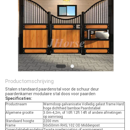
Productomschrijving
Stalen standaard paardenstal voor de schuur deur
paardenkamer modulaire stal doos voor paarden
Specificaties:
Productnaam
Warmdoop galvanisatie Volledig gelast frame Hard
hoge dichtheid bamboe Paardstabiel
Algemene grootte
3.0m-4,2m, of 10ft 12ft 14ft of andere afmetingen
op aanvraag
Standaard hoogte
2200 mm
Frame
50x50mm RHS; 102 OD Middenpost
Oppervlaktebehandeling
Zwarte poedercoating of warmgeperst