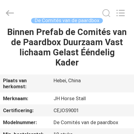
Hebei
donwel
metal
products
co.,
De Comités van de paardbox
ltd..
All
Binnen Prefab de Comités van
HUIS
Rights
Reserved.
de Paardbox Duurzaam Vast
PRODUCTEN
lichaam Gelast Ééndelig
Kader
ONGEVEER
ONS
Plaats van
Hebei, China
herkomst:
FABRIEKSREIS
Merknaam:
JH Horse Stall
Certificering:
CE,IOS9001
KWALITEITSCONTROLE
Modelnummer:
De Comités van de paardbox