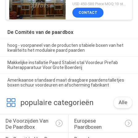
Europese de
USD 450-580 Piece MOQ:10 stuks
Voorzijdencomités van
CONTACT
de Paardbox
De Comités van de paardbox
hoog - voorpaneel van de producten stabiele boxen van het
kwaliteits het modulaire paard paarden
Makkelijke installatie Paard Stabiel stal Voordeur Prefab
Ruiterapparatuur Voor Grote Boerderij
Amerikaanse standaard maat draagbare paardenstalletjes
boxen schuur voordeuren en afscherming fabrikant
populaire categorieën
Alle
De Voorzijden Van 
Europese 
De Paardbox
Paardboxen