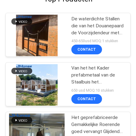
De waterdichte Stallen
die van het Douanepaard
de Voorzijdendeur met
een laag bedekken van
450-650usd MOQ:1 stukken
de Paard Stabiele Box
CONTACT
Van het het Kader
prefabmetaal van de
Staalbuis het
paardstallen met hoge
650 usd MOQ:10 stukken
weerstand met langdurig
CONTACT
Dak
Het geprefabriceerde
Gemakkelijke Roerende
goed vervangt Glijdende