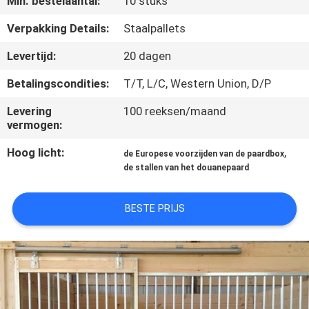
Min. bestelaantal:
10 stuks
CONTACTEER
ONS
Verpakking Details:
Staalpallets
Levertijd:
20 dagen
VERZOEK
Betalingscondities:
T/T, L/C, Western Union, D/P
OM
Levering
100 reeksen/maand
EEN
vermogen:
CITAAT
Hoog licht:
,
de Europese voorzijden van de paardbox
de stallen van het douanepaard
SITEMAP
BESTE PRIJS
PRIVACYBELEID