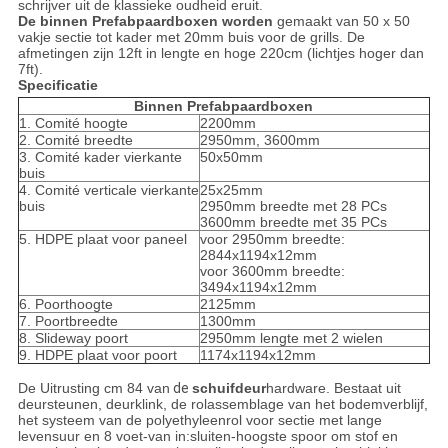
schrijver uit de klassieke oudheid eruit.
De binnen Prefabpaardboxen worden
gemaakt van 50 x 50
vakje sectie tot kader met 20mm buis voor de grills. De
afmetingen zijn 12ft in lengte en hoge 220cm (lichtjes hoger dan
7ft).
Specificatie
Binnen Prefabpaardboxen
1. Comité hoogte
2200mm
2. Comité breedte
2950mm, 3600mm
3. Comité kader vierkante
50x50mm
buis
4. Comité verticale vierkante
25x25mm
buis
2950mm breedte met 28 PCs
3600mm breedte met 35 PCs
5. HDPE plaat voor paneel
voor 2950mm breedte:
2844x1194x12mm
voor 3600mm breedte:
3494x1194x12mm
6. Poorthoogte
2125mm
7. Poortbreedte
1300mm
8. Slideway poort
2950mm lengte met 2 wielen
9. HDPE plaat voor poort
1174x1194x12mm
De Uitrusting cm 84 van
de
schuifdeur
hardware. Bestaat uit
deursteunen, deurklink, de rolassemblage van het bodemverblijf,
het systeem van de polyethyleenrol voor sectie met lange
levensuur en 8 voet-van in:sluiten-hoogste spoor om stof en