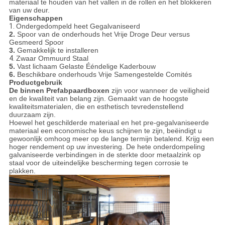
materiaal te houden van het vallen in de rollen en het blokkeren
van uw deur.
Eigenschappen
1.
Ondergedompeld heet Gegalvaniseerd
2.
Spoor van de onderhouds het Vrije Droge Deur versus
Gesmeerd Spoor
3.
Gemakkelijk te installeren
4.
Zwaar Ommuurd Staal
5.
Vast lichaam Gelaste Ééndelige Kaderbouw
6.
Beschikbare onderhouds Vrije Samengestelde Comités
Productgebruik
De binnen Prefabpaardboxen
zijn voor wanneer de veiligheid
en de kwaliteit van belang zijn. Gemaakt van de hoogste
kwaliteitsmaterialen, die en esthetisch tevredenstellend
duurzaam zijn.
Hoewel het geschilderde materiaal en het pre-gegalvaniseerde
materiaal een economische keus schijnen te zijn, beëindigt u
gewoonlijk omhoog meer op de lange termijn betalend. Krijg een
hoger rendement op uw investering. De hete onderdompeling
galvaniseerde verbindingen in de sterkte door metaalzink op
staal voor de uiteindelijke bescherming tegen corrosie te
plakken.