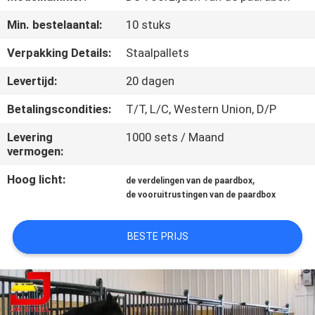
CONTACTEER
Min. bestelaantal:
10 stuks
ONS
Verpakking Details:
Staalpallets
VERZOEK
Levertijd:
20 dagen
OM
Betalingscondities:
T/T, L/C, Western Union, D/P
EEN
Levering
1000 sets / Maand
CITAAT
vermogen:
Hoog licht:
,
de verdelingen van de paardbox
SITEMAP
de vooruitrustingen van de paardbox
PRIVACYBELEID
BESTE PRIJS