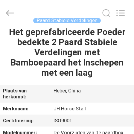
Hebei
donwel
metal
products
co.,
Paard Stabiele Verdelingen
ltd..
All
Het geprefabriceerde Poeder
HUIS
Rights
Reserved.
bedekte 2 Paard Stabiele
PRODUCTEN
Verdelingen met
Bamboepaard het Inschepen
ONGEVEER
met een laag
ONS
Plaats van
Hebei, China
herkomst:
FABRIEKSREIS
Merknaam:
JH Horse Stall
KWALITEITSCONTROLE
Certificering:
ISO9001
Modelnummer:
De Voorzijden van de paardbox