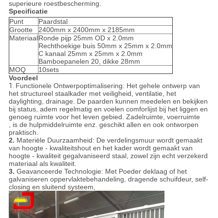
superieure roestbescherming.
Specificatie
Punt
Paardstal
Grootte
2400mm x 2400mm x 2185mm
Materiaal
Ronde pijp 25mm OD x 2.0mm
Rechthoekige buis 50mm x 25mm x 2.0mm
C kanaal 25mm x 25mm x 2.0mm
Bamboepanelen 20, dikke 28mm
MOQ
10sets
Voordeel
1.
Functionele Ontwerpoptimalisering: Het gehele ontwerp van
het structureel staalkader met veiligheid, ventilatie, het
daylighting, drainage. De paarden kunnen meedelen en bekijken
bij status, adem regelmatig en voelen comforlijst bij het liggen en
genoeg ruimte voor het leven gebied. Zadelruimte, voerruimte
, is de hulpmiddelruimte enz. geschikt allen en ook ontworpen
praktisch.
2.
Materiële Duurzaamheid: De verdelingsmuur wordt gemaakt
van hoogte - kwaliteitshout en het kader wordt gemaakt van
hoogte - kwaliteit gegalvaniseerd staal, zowel zijn echt verzekerd
materiaal als kwaliteit.
3.
Geavanceerde Technologie: Met Poeder deklaag of het
galvaniseren oppervlaktebehandeling, dragende schuifdeur, self-
closing en sluitend systeem,