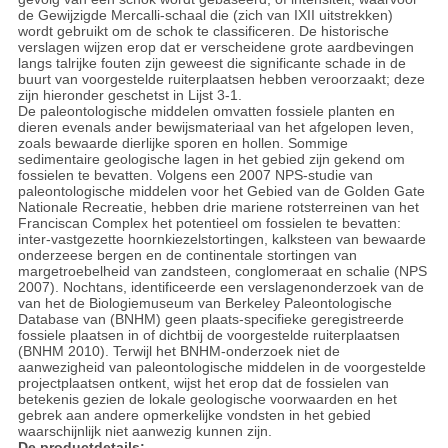
de Gewijzigde Mercalli-schaal die (zich van IXII uitstrekken)
wordt gebruikt om de schok te classificeren. De historische
verslagen wijzen erop dat er verscheidene grote aardbevingen
langs talrijke fouten zijn geweest die significante schade in de
buurt van voorgestelde ruiterplaatsen hebben veroorzaakt; deze
zijn hieronder geschetst in Lijst 3-1.
De paleontologische middelen omvatten fossiele planten en
dieren evenals ander bewijsmateriaal van het afgelopen leven,
zoals bewaarde dierlijke sporen en hollen. Sommige
sedimentaire geologische lagen in het gebied zijn gekend om
fossielen te bevatten. Volgens een 2007 NPS-studie van
paleontologische middelen voor het Gebied van de Golden Gate
Nationale Recreatie, hebben drie mariene rotsterreinen van het
Franciscan Complex het potentieel om fossielen te bevatten:
inter-vastgezette hoornkiezelstortingen, kalksteen van bewaarde
onderzeese bergen en de continentale stortingen van
margetroebelheid van zandsteen, conglomeraat en schalie (NPS
2007). Nochtans, identificeerde een verslagenonderzoek van de
van het de Biologiemuseum van Berkeley Paleontologische
Database van (BNHM) geen plaats-specifieke geregistreerde
fossiele plaatsen in of dichtbij de voorgestelde ruiterplaatsen
(BNHM 2010). Terwijl het BNHM-onderzoek niet de
aanwezigheid van paleontologische middelen in de voorgestelde
projectplaatsen ontkent, wijst het erop dat de fossielen van
betekenis gezien de lokale geologische voorwaarden en het
gebrek aan andere opmerkelijke vondsten in het gebied
waarschijnlijk niet aanwezig kunnen zijn.
De productdetails: