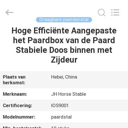
Hebei
donwel
metal
products
co.,
Draagbare paardenstal
ltd..
All
Hoge Efficiënte Aangepaste
HUIS
Rights
Reserved.
het Paardbox van de Paard
PRODUCTEN
Stabiele Doos binnen met
Zijdeur
ONGEVEER
ONS
Plaats van
Hebei, China
herkomst:
FABRIEKSREIS
Merknaam:
JH Horse Stable
Certificering:
IOS9001
KWALITEITSCONTROLE
Modelnummer:
paardstal