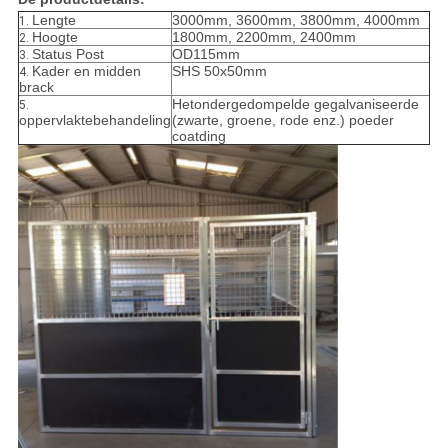
Lengte
3000mm, 3600mm, 3800mm, 4000mm
1.
Hoogte
1800mm, 2200mm, 2400mm
2.
Status Post
OD115mm
3.
Kader en midden
SHS 50x50mm
4.
brack
Hetondergedompelde gegalvaniseerde
5.
oppervlaktebehandeling
(zwarte, groene, rode enz.) poeder
coatding