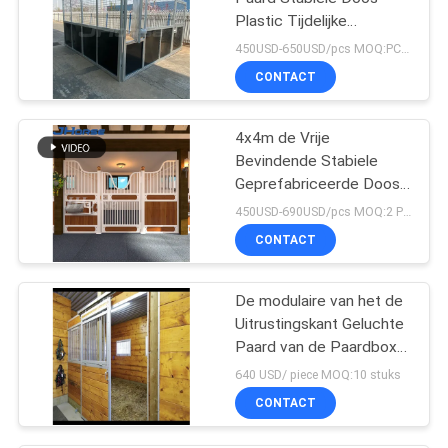
Plastic Tijdelijke
werkkracht Gemakkelijk
450USD-650USD/pcs MOQ:PCs 1
om met Dak te
CONTACT
installeren
4x4m de Vrije
Bevindende Stabiele
Geprefabriceerde Doos
van het Bamboe
450USD-690USD/pcs MOQ:2 PCs
Modulaire Paard
CONTACT
De modulaire van het de
Uitrustingskant Geluchte
Paard van de Paardbox
Stabiele Doos met
640 USD/ piece MOQ:10 stuks
Schuifdeur Met lange
CONTACT
levensuur