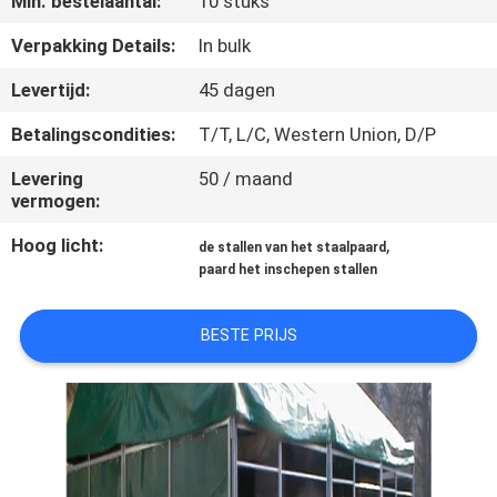
Min. bestelaantal:
10 stuks
CONTACTEER
ONS
Verpakking Details:
In bulk
Levertijd:
45 dagen
VERZOEK
Betalingscondities:
T/T, L/C, Western Union, D/P
OM
Levering
50 / maand
EEN
vermogen:
CITAAT
Hoog licht:
,
de stallen van het staalpaard
paard het inschepen stallen
SITEMAP
BESTE PRIJS
PRIVACYBELEID