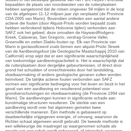
bepaalden de plaats van noordwesten van de ruiterplaatsen
hebben aangetoond dat de rotsen ongeveer 94 mijlen in de loop
van de afgelopen 11-12 miljoen jaar zijn verplaatst (de Provincie
CDA 2005 van Marin). Bovendien ontleden een aantal andere
actieve die fouten (door Alquist-Priolo worden bepaald zoals
hebben verbrokend tijdens Holocene tijden) verbonden aan
SAFZ ook het gebied; deze omvatten de HaywardRodgers-
Kreek, Calaveras, San Gregorio, verdrag-Groene Vallei,
Greenville en zetten Diablo-fouten op. Elk van Provincie van
Marin is geclassificeerd zoals binnen een alquist-Priolo Streek
van de Aardbevingsfout (de Geologische Maatschappij 2010 van
Californië) erop wijst dat er een significante waarschijnlijkheid
van toekomstige aardbevingsactiviteit is. Het is waarschijnlijk dat
de ruiterplaatsen door dergelijke gebeurtenissen, of direct door
grond het schudden of onrechtstreeks door het landsliding,
vloeibaarmaking of andere geologische gevaren zullen worden
beïnvloed. De talrijke actieve fouten verbonden aan SAFZ
vormen een significante bedreiging voor het leven en bezit in het
geval van een aardbeving en resulterend potentieel voor
grondverschuivingen en vloeibaarmaking (de Provincie 1994 van
Marin). De aardbevingen kunnen in significante schade aan
kunstmatige structuren resulteren. De sterkte van een
aardbeving wordt over het algemeen gemeten twee
verschillende manieren. Één methode is gebaseerd op
daadwerkelijke vrijgegeven energie, of omvang, waarvoor de
Richter-schaal algemeen wordt gebruikt. De tweede methode is
een willekeurige die maatregel op waargenomen schade als
gevolg van een schok wordt gebaseerd, of intensiteit, waarvoor