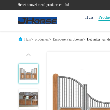
Hebei donwel metal products co., ltd.
Huis
Produ
Huis
>
producten
>
Europese Paardboxen
>
Het ruiter van 