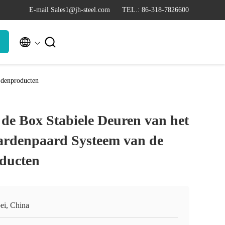
E-mail Sales1@jh-steel.com
TEL.: 86-318-7826600


jdenproducten
 de Box Stabiele Deuren van het
rdenpaard Systeem van de
ducten
ei, China