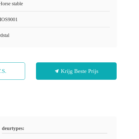
Horse stable
IOS9001
dstal
.S.
Krijg Beste Prijs
deurtypes: