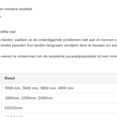
n mindere kwaliteit
n
elfde stal
n bieden, pakken ze de onderliggende problemen niet aan en kunnen z
el omdat paarden hun tanden langzaam verslijten door te kauwen.en a
e eieren te ontwormen om de resistente parasietpopulaties tot een mi
Detail
3000 mm, 3600 mm, 3800 mm, 4000 mm
1800mm, 2200mm, 2400mm
OD115mm