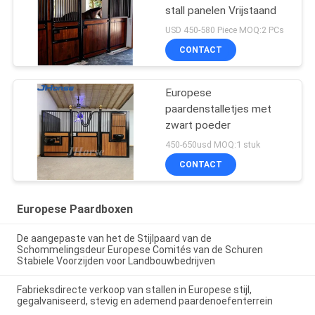
stall panelen Vrijstaand
USD 450-580 Piece MOQ:2 PCs
CONTACT
Europese
paardenstalletjes met
zwart poeder
450-650usd MOQ:1 stuk
CONTACT
Europese Paardboxen
De aangepaste van het de Stijlpaard van de
Schommelingsdeur Europese Comités van de Schuren
Stabiele Voorzijden voor Landbouwbedrijven
Fabrieksdirecte verkoop van stallen in Europese stijl,
gegalvaniseerd, stevig en ademend paardenoefenterrein