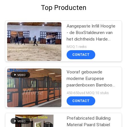
Top Producten
Aangepaste Infill Hoogte
- de BoxStaldeuren van
het dichtheids Harde
Bamboe
MOQ:1 reeks
CONTACT
Vooraf gebouwde
moderne Europese
paardenboxen Bamboo
Infill Optioneel
450-650usd MOQ:10 stuks
CONTACT
Prefabricated Building
Material Paard Stabiel