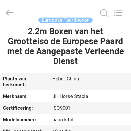
Hebei
donwel
metal
products
co.,
Europese Paardboxen
ltd..
All
2.2m Boxen van het
HUIS
Rights
Reserved.
Grootteiso de Europese Paard
PRODUCTEN
met de Aangepaste Verleende
Dienst
ONGEVEER
ONS
Plaats van
Hebei, China
herkomst:
FABRIEKSREIS
Merknaam:
JH Horse Stable
Certificering:
ISO9001
KWALITEITSCONTROLE
Modelnummer:
paardstal