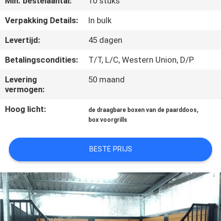
Min. bestelaantal:
10 stuks
CONTACTEER
ONS
Verpakking Details:
In bulk
Levertijd:
45 dagen
VERZOEK
Betalingscondities:
T/T, L/C, Western Union, D/P
OM
Levering
50 maand
EEN
vermogen:
CITAAT
Hoog licht:
,
de draagbare boxen van de paarddoos
box voorgrills
SITEMAP
BESTE PRIJS
PRIVACYBELEID