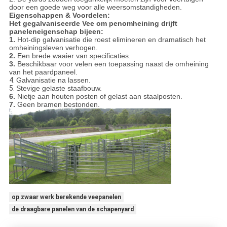
door een goede weg voor alle weersomstandigheden.
Eigenschappen & Voordelen:
Het gegalvaniseerde Vee om penomheining drijft
panelen
eigenschap bijeen:
1.
Hot-dip galvanisatie die roest elimineren en dramatisch het
omheiningsleven verhogen.
2.
Een brede waaier van specificaties.
3.
Beschikbaar voor velen een toepassing naast de omheining
van het paardpaneel.
4.
Galvanisatie na lassen.
5.
Stevige gelaste staafbouw.
6.
Nietje aan houten posten of gelast aan staalposten.
7.
Geen bramen bestonden.
op zwaar werk berekende veepanelen
de draagbare panelen van de schapenyard