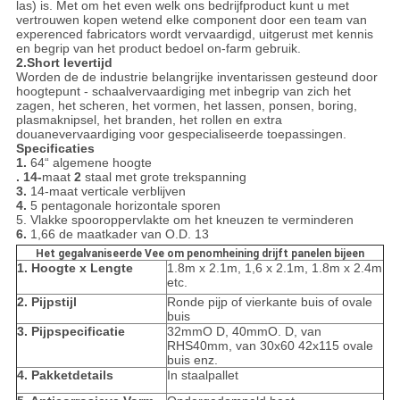
las) is. Met om het even welk ons bedrijfproduct kunt u met
vertrouwen kopen wetend elke component door een team van
experenced fabricators wordt vervaardigd, uitgerust met kennis
en begrip van het product bedoel on-farm gebruik.
2.Short levertijd
Worden de de industrie belangrijke inventarissen gesteund door
hoogtepunt - schaalvervaardiging met inbegrip van zich het
zagen, het scheren, het vormen, het lassen, ponsen, boring,
plasmaknipsel, het branden, het rollen en extra
douanevervaardiging voor gespecialiseerde toepassingen.
Specificaties
1.
64“ algemene hoogte
. 14-
maat
2
staal met grote trekspanning
3.
14-maat verticale verblijven
4.
5 pentagonale horizontale sporen
5. Vlakke spooroppervlakte om het kneuzen te verminderen
6.
1,66 de maatkader van O.D. 13
Het gegalvaniseerde Vee om penomheining drijft panelen bijeen
1. Hoogte x Lengte
1.8m x 2.1m, 1,6 x 2.1m, 1.8m x 2.4m
etc.
2. Pijpstijl
Ronde pijp of vierkante buis of ovale
buis
3. Pijpspecificatie
32mmO D, 40mmO. D, van
RHS40mm, van 30x60 42x115 ovale
buis enz.
4. Pakketdetails
In staalpallet