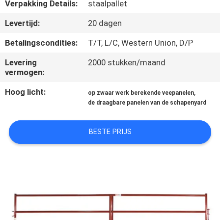
CONTACTEER
Verpakking Details:
staalpallet
ONS
Levertijd:
20 dagen
Betalingscondities:
T/T, L/C, Western Union, D/P
VERZOEK
Levering
2000 stukken/maand
OM
vermogen:
EEN
Hoog licht:
,
op zwaar werk berekende veepanelen
CITAAT
de draagbare panelen van de schapenyard
SITEMAP
BESTE PRIJS
PRIVACYBELEID