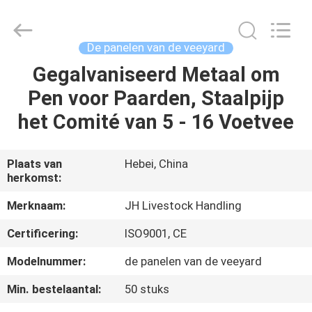
Hebei
donwel
metal
products
co.,
De panelen van de veeyard
ltd..
All
Gegalvaniseerd Metaal om
HUIS
Rights
Reserved.
Pen voor Paarden, Staalpijp
PRODUCTEN
het Comité van 5 - 16 Voetvee
ONGEVEER
Plaats van
Hebei, China
herkomst:
ONS
Merknaam:
JH Livestock Handling
FABRIEKSREIS
Certificering:
ISO9001, CE
Modelnummer:
de panelen van de veeyard
KWALITEITSCONTROLE
Min. bestelaantal:
50 stuks