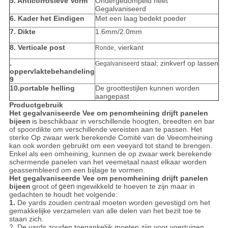
5. Anticorrosieve Vorm
Ondergedompeld heet
Gegalvaniseerd
6. Kader het Eindigen
Met een laag bedekt poeder
7. Dikte
1.6mm/2.0mm
8. Verticale post
, vierkant
Ronde
.
staal; zinkverf op lassen
Gegalvaniseerd
oppervlaktebehandeling
9
10.portable helling
De groottestijlen kunnen worden
aangepast
Productgebruik
Het gegalvaniseerde Vee om penomheining drijft panelen
bijeen
is beschikbaar in verschillende hoogten, breedten en bar
of spoordikte om verschillende vereisten aan te passen. Het
sterke Op zwaar werk berekende Comité van de Veeomheining
kan ook worden gebruikt om een veeyard tot stand te brengen.
Enkel als een omheining, kunnen de op zwaar werk berekende
schermende panelen van het veemetaal naast elkaar worden
geassembleerd om een bijlage te vormen.
Het gegalvaniseerde Vee om penomheining drijft panelen
bijeen
groot of
geen
ingewikkeld te hoeven te zijn maar in
gedachten te houdt het volgende:
1.
De yards zouden centraal moeten worden gevestigd om het
gemakkelijke verzamelen van alle delen van het bezit toe te
staan zich.
2. De yards zouden toegankelijk moeten zijn voor voertuigen