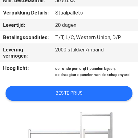
Min. bestelaantal:
50 stuks
CONTACTEER
ONS
Verpakking Details:
Staalpallets
Levertijd:
20 dagen
VERZOEK
Betalingscondities:
T/T, L/C, Western Union, D/P
OM
Levering
2000 stukken/maand
EEN
vermogen:
CITAAT
Hoog licht:
,
de ronde pen drijft panelen bijeen
de draagbare panelen van de schapenyard
SITEMAP
BESTE PRIJS
PRIVACYBELEID