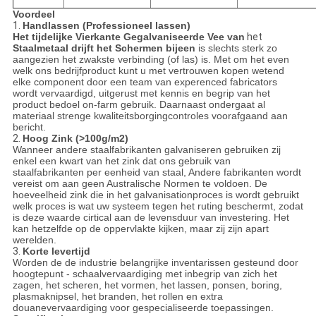
Voordeel
1.
Handlassen (Professioneel lassen)
Het tijdelijke Vierkante Gegalvaniseerde Vee van
het
Staalmetaal drijft het Schermen bijeen
is slechts sterk zo
aangezien het zwakste verbinding (of las) is. Met om het even
welk ons bedrijfproduct kunt u met vertrouwen kopen wetend
elke component door een team van experenced fabricators
wordt vervaardigd, uitgerust met kennis en begrip van het
product bedoel on-farm gebruik. Daarnaast ondergaat al
materiaal strenge kwaliteitsborgingcontroles voorafgaand aan
bericht.
2.
Hoog Zink (>100g/m2)
Wanneer andere staalfabrikanten galvaniseren gebruiken zij
enkel een kwart van het zink dat ons gebruik van
staalfabrikanten per eenheid van staal, Andere fabrikanten wordt
vereist om aan geen Australische Normen te voldoen. De
hoeveelheid zink die in het galvanisationproces is wordt gebruikt
welk proces is wat uw systeem tegen het ruting beschermt, zodat
is deze waarde cirtical aan de levensduur van investering. Het
kan hetzelfde op de oppervlakte kijken, maar zij zijn apart
werelden.
3.
Korte levertijd
Worden de de industrie belangrijke inventarissen gesteund door
hoogtepunt - schaalvervaardiging met inbegrip van zich het
zagen, het scheren, het vormen, het lassen, ponsen, boring,
plasmaknipsel, het branden, het rollen en extra
douanevervaardiging voor gespecialiseerde toepassingen.