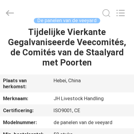
Hebei
donwel
metal
products
co.,
De panelen van de veeyard
ltd..
All
Tijdelijke Vierkante
HUIS
Rights
Reserved.
Gegalvaniseerde Veecomités,
PRODUCTEN
de Comités van de Staalyard
met Poorten
ONGEVEER
ONS
Plaats van
Hebei, China
herkomst:
FABRIEKSREIS
Merknaam:
JH Livestock Handling
Certificering:
ISO9001, CE
KWALITEITSCONTROLE
Modelnummer:
de panelen van de veeyard