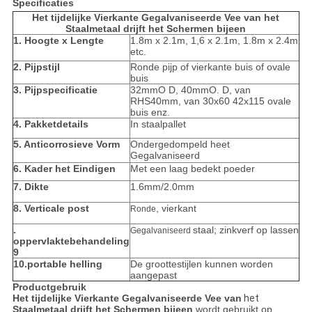
Specificaties
Het tijdelijke Vierkante Gegalvaniseerde Vee van het
Staalmetaal drijft het Schermen bijeen
1. Hoogte x Lengte
1.8m x 2.1m, 1,6 x 2.1m, 1.8m x 2.4m
etc.
2. Pijpstijl
Ronde pijp of vierkante buis of ovale
buis
3. Pijpspecificatie
32mmO D, 40mmO. D, van
RHS40mm, van 30x60 42x115 ovale
buis enz.
4. Pakketdetails
In staalpallet
5. Anticorrosieve Vorm
Ondergedompeld heet
Gegalvaniseerd
6. Kader het Eindigen
Met een laag bedekt poeder
7. Dikte
1.6mm/2.0mm
8. Verticale post
, vierkant
Ronde
.
staal; zinkverf op lassen
Gegalvaniseerd
oppervlaktebehandeling
9
10.portable helling
De groottestijlen kunnen worden
aangepast
Productgebruik
Het tijdelijke Vierkante Gegalvaniseerde Vee van
het
Staalmetaal drijft het Schermen bijeen
wordt gebruikt op