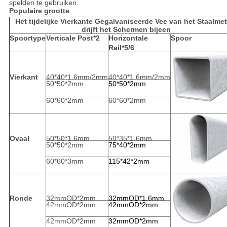
spelden te gebruiken.
Populaire grootte
Het tijdelijke Vierkante Gegalvaniseerde Vee van het Staalmet
drijft het Schermen bijeen
Spoortype
Verticale Post*2
Horizontale
Spoor
Rail*5/6
Vierkant
40*40*1.6mm/2mm
40*40*1.6mm/2mm
50*50*2mm
50*50*2mm
60*60*2mm
60*60*2mm
Ovaal
50*50*1.6mm
50*35*1.6mm
50*50*2mm
75*40*2mm
60*60*3mm
115*42*2mm
Ronde
32mmOD*2mm
32mmOD*1.6mm
42mmOD*2mm
42mmOD*2mm
42mmOD*2mm
32mmOD*2mm