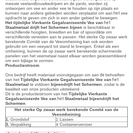
meeste veelandbouwbedrijven en de yards, worden zij
ontworpen om vee en ander vee te houden op zijn plaats en
kunnen naar andere gebieden worden verplaatst om aan
het
vee
opdracht te geven om zich in een ander gebied te bewegen.
Het tijdelijke Vierkante Gegalvaniseerde Vee van
het
Staalmetaal drijft het Schermen bijeen
is beschikbaar in
verschillende hoogten, breedten en bar of spoordikte om
verschillende vereisten aan te passen. Het sterke Op zwaar werk
berekende Comité van de Veeomheining kan ook worden
gebruikt om een veeyard tot stand te brengen. Enkel als een
omheining, kunnen de op zwaar werk berekende schermende
panelen van het veemetaal naast elkaar worden geassembleerd
om een bijlage te vormen.
Productiestroom
Ons bedrijf heeft materiaal vooruitgegaan om aan
de
behoeften
van het
Tijdelijke Vierkante Gegalvaniseerde Vee van
het
Staalmetaal
te voldoen
bijeendrijft het Schermen
, zodat is de
kwaliteit van onze producten uitstekend.
Dit is de productiestroom van het
Tijdelijke Vierkante
Gegalvaniseerde Vee van
het
Staalmetaal bijeendrijft het
Schermen
.
Het sterke Op zwaar werk berekende Comité van de
Veeomheining
1.
Grondstof
Lassen
2.
3.
Verpakking
Containervervoer
4.