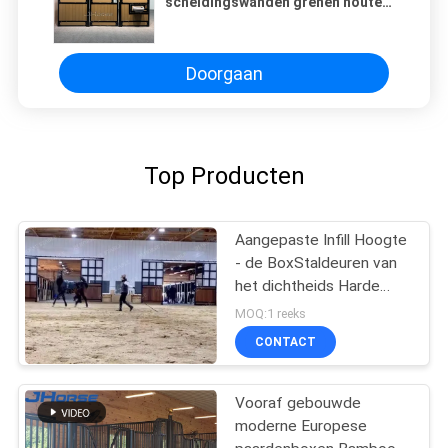
scheidingswanden grenen houten
zij- en achterpaneel
scheidingswand
Doorgaan
Top Producten
Aangepaste Infill Hoogte
- de BoxStaldeuren van
het dichtheids Harde
Bamboe
MOQ:1 reeks
CONTACT
Vooraf gebouwde
moderne Europese