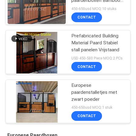
paardenboxen Bamboo
Infill Optioneel
450-650usd MOQ:10 stuks
CONTACT
Prefabricated Building
Material Paard Stabiel
stall panelen Vrijstaand
USD 450-580 Piece MOQ:2 PCs
CONTACT
Europese
paardenstalletjes met
zwart poeder
450-650usd MOQ:1 stuk
CONTACT
Europese Paardboxen