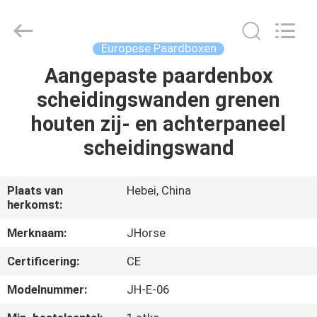
Hebei
donwel
metal
products
co.,
Europese Paardboxen
ltd..
All
Aangepaste paardenbox
HUIS
Rights
Reserved.
scheidingswanden grenen
PRODUCTEN
houten zij- en achterpaneel
scheidingswand
ONGEVEER
ONS
Plaats van
Hebei, China
herkomst:
FABRIEKSREIS
Merknaam:
JHorse
Certificering:
CE
KWALITEITSCONTROLE
Modelnummer:
JH-E-06