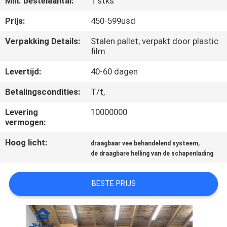
Min. bestelaantal:
1 stks
CONTACTEER
ONS
Prijs:
450-599usd
Verpakking Details:
Stalen pallet, verpakt door plastic
film
VERZOEK
OM
Levertijd:
40-60 dagen
EEN
Betalingscondities:
T/t,
CITAAT
Levering
10000000
vermogen:
SITEMAP
Hoog licht:
,
draagbaar vee behandelend systeem
de draagbare helling van de schapenlading
PRIVACYBELEID
BESTE PRIJS