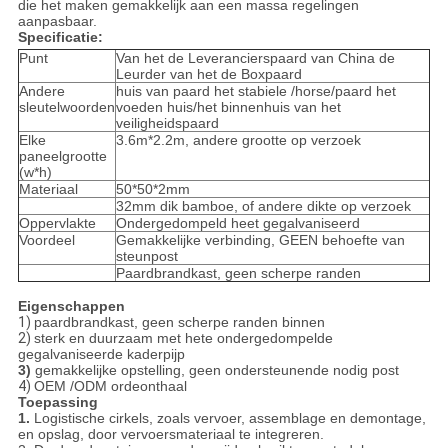
die het maken gemakkelijk aan een massa regelingen
aanpasbaar.
Specificatie:
Punt
Van het de Leverancierspaard van China de
Leurder van het de Boxpaard
Andere
huis van paard het stabiele /horse/paard het
sleutelwoorden
voeden huis/het binnenhuis van het
veiligheidspaard
Elke
3.6m*2.2m, andere grootte op verzoek
paneelgrootte
(w*h)
Materiaal
50*50*2mm
32mm dik bamboe, of andere dikte op verzoek
Oppervlakte
Ondergedompeld heet gegalvaniseerd
Voordeel
Gemakkelijke verbinding, GEEN behoefte van
steunpost
Paardbrandkast, geen scherpe randen
Eigenschappen
1)
paardbrandkast, geen scherpe randen binnen
2)
sterk en duurzaam met hete ondergedompelde
gegalvaniseerde kaderpijp
3)
gemakkelijke opstelling, geen ondersteunende nodig post
4)
OEM /ODM ordeonthaal
Toepassing
1.
Logistische cirkels, zoals vervoer, assemblage en demontage,
en opslag, door vervoersmateriaal te integreren.