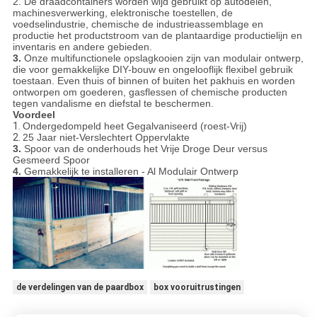
2. De draadcontainers worden wijd gebruikt op autodelen,
machinesverwerking, elektronische toestellen, de
voedselindustrie, chemische de industrieassemblage en
productie het productstroom van de plantaardige productielijn en
inventaris en andere gebieden.
3.
Onze multifunctionele opslagkooien zijn van modulair ontwerp,
die voor gemakkelijke DIY-bouw en ongelooflijk flexibel gebruik
toestaan. Even thuis of binnen of buiten het pakhuis en worden
ontworpen om goederen, gasflessen of chemische producten
tegen vandalisme en diefstal te beschermen.
Voordeel
1.
Ondergedompeld heet Gegalvaniseerd (roest-Vrij)
2.
25 Jaar niet-Verslechtert Oppervlakte
3.
Spoor van de onderhouds het Vrije Droge Deur versus
Gesmeerd Spoor
4.
Gemakkelijk te installeren - Al Modulair Ontwerp
de verdelingen van de paardbox
box vooruitrustingen