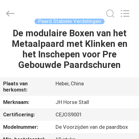
Hebei
donwel
metal
products
co.,
Paard Stabiele Verdelingen
ltd..
All
De modulaire Boxen van het
HUIS
Rights
Reserved.
Metaalpaard met Klinken en
PRODUCTEN
het Inschepen voor Pre
Gebouwde Paardschuren
ONGEVEER
ONS
Plaats van
Hebei, China
herkomst:
FABRIEKSREIS
Merknaam:
JH Horse Stall
Certificering:
CE,IOS9001
KWALITEITSCONTROLE
Modelnummer:
De Voorzijden van de paardbox