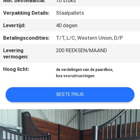
Min. bestelaantal:
10 stuks
CONTACTEER
ONS
Verpakking Details:
Staalpallets
Levertijd:
40 dagen
VERZOEK
Betalingscondities:
T/T, L/C, Western Union, D/P
OM
Levering
200 REEKSEN/MAAND
EEN
vermogen:
CITAAT
Hoog licht:
,
de verdelingen van de paardbox
box vooruitrustingen
SITEMAP
BESTE PRIJS
PRIVACYBELEID